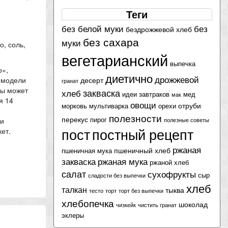
Теги
без белой муки
без
бездрожжевой хлеб
без сахара
муки
, соль,
вегетарианский
выпечка
о»,
диетично
дрожжевой
десерт
т модели
гранат
мы может
закваска
хлеб
идеи завтраков
мед
мак
я 14
овощи
отруби
морковь
мультиварка
орехи
полезности
перекус
пирог
ли
полезные советы
пост
постный рецепт
ет.
ржаная
пшеничный хлеб
пшеничная мука
закваска
ржаная мука
ржаной хлеб
салат
сухофрукты
сыр
сладости без выпечки
хлеб
талкан
тыква
тесто
торт
торт без выпечки
хлебопечка
шоколад
чизкейк
чистить гранат
эклеры