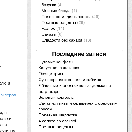
Закуски
(4)
Мясные блюда
(1)
Полезности, диетичности
(26)
Постные рецепты
(28)
Разное
(14)
Салаты
(6)
Сладости без сахара
(13)
Последние записи
Нутовые конфеты
ь
Капустная запеканка
,
Овощи-гриль
Суп-пюре из фенхеля и кабачка
блю я
Яблочные и апельсиновые дольки на
агар-агаре
 эклеров
Зеленый коктейль
Салат из тыквы и сельдерея с ореховым
соусом
виды
Полезная шарлотка
но или
4 салата со свеклой
у на
Постные рецепты
логично,