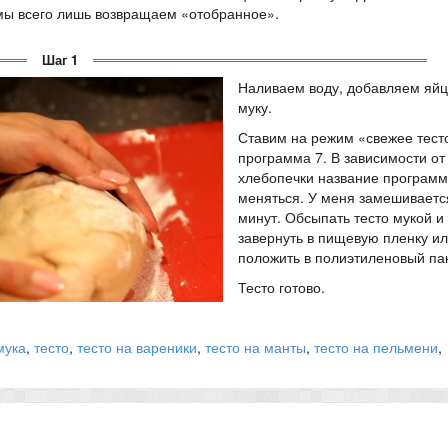
 мы всего лишь возвращаем «отобранное».
Шаг 1
Наливаем воду, добавляем яйцо
муку.
Ставим на режим «свежее тест
программа 7. В зависимости о
хлебопечки название програм
меняться. У меня замешиваетс
минут. Обсыпать тесто мукой и
завернуть в пищевую пленку и
положить в полиэтиленовый пак
Тесто готово.
мука
,
тесто
,
тесто на вареники
,
тесто на манты
,
тесто на пельмени
,