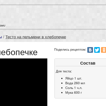
тами
ы
/
Тесто на пельмени в хлебопечке
лебопечке
Поделись рецептом:
Состав
Для теста:
Яйцо 1 шт.
Вода 260 мл
Соль 1 ч.л.
Мука 600 г