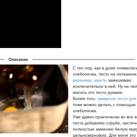
Описание
С тех пор, как в доме появилас
хлебопечка, тесто на пельмени
вареники
,
манты
замешиваю
исключительно в ней. Ну не лю
месить это тесто руками.
Более того,
заварное тесто для
тоже можно делать с помощью
хлебопечки.
Уже давно практически во все 
теста добавляю отруби, частич
полностью заменяю белую мук
цельнозерновую. Для меня это 