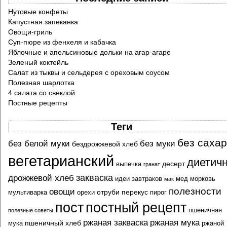
Нутовые конфеты
Капустная запеканка
Овощи-гриль
Суп-пюре из фенхеля и кабачка
Яблочные и апельсиновые дольки на агар-агаре
Зеленый коктейль
Салат из тыквы и сельдерея с ореховым соусом
Полезная шарлотка
4 салата со свеклой
Постные рецепты
Теги
без саха
без белой муки
без муки
бездрожжевой хлеб
вегетарианский
диетич
десерт
выпечка
гранат
закваска
дрожжевой хлеб
идеи завтраков
мед
морковь
мак
полезности
овощи
отруби
перекус
мультиварка
орехи
пирог
пост
постный рецепт
пшеничная
полезные советы
ржаная закваска
ржаная мука
пшеничный хлеб
мука
ржаной