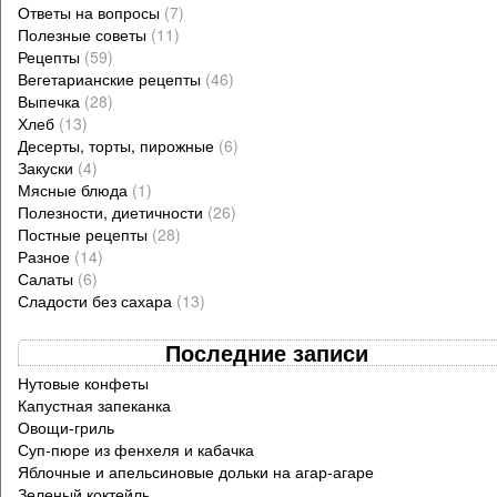
Ответы на вопросы
(7)
Полезные советы
(11)
Рецепты
(59)
Вегетарианские рецепты
(46)
Выпечка
(28)
Хлеб
(13)
Десерты, торты, пирожные
(6)
Закуски
(4)
Мясные блюда
(1)
Полезности, диетичности
(26)
Постные рецепты
(28)
Разное
(14)
Салаты
(6)
Сладости без сахара
(13)
Последние записи
Нутовые конфеты
Капустная запеканка
Овощи-гриль
Суп-пюре из фенхеля и кабачка
Яблочные и апельсиновые дольки на агар-агаре
Зеленый коктейль