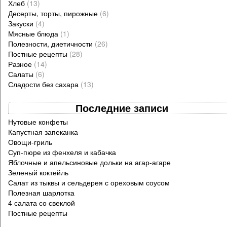
Хлеб
(13)
Десерты, торты, пирожные
(6)
Закуски
(4)
Мясные блюда
(1)
Полезности, диетичности
(26)
Постные рецепты
(28)
Разное
(14)
Салаты
(6)
Сладости без сахара
(13)
Последние записи
Нутовые конфеты
Капустная запеканка
Овощи-гриль
Суп-пюре из фенхеля и кабачка
Яблочные и апельсиновые дольки на агар-агаре
Зеленый коктейль
Салат из тыквы и сельдерея с ореховым соусом
Полезная шарлотка
4 салата со свеклой
Постные рецепты