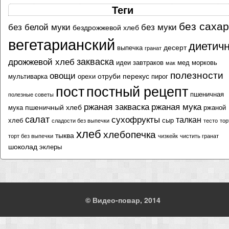
Теги
без саха
без белой муки
без муки
бездрожжевой хлеб
вегетарианский
диетич
десерт
выпечка
гранат
закваска
дрожжевой хлеб
идеи завтраков
мед
морковь
мак
полезности
овощи
отруби
перекус
мультиварка
орехи
пирог
пост
постный рецепт
пшеничная
полезные советы
ржаная закваска
ржаная мука
пшеничный хлеб
мука
ржаной
салат
сухофрукты
талкан
хлеб
сыр
сладости без выпечки
тесто
тор
хлеб
хлебопечка
тыква
торт без выпечки
чизкейк
чистить гранат
шоколад
эклеры
© Видео-повар, 2014