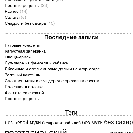
Постные рецепты
(28)
Разное
(14)
Салаты
(6)
Сладости без сахара
(13)
Последние записи
Нутовые конфеты
Капустная запеканка
Овощи-гриль
Суп-пюре из фенхеля и кабачка
Яблочные и апельсиновые дольки на агар-агаре
Зеленый коктейль
Салат из тыквы и сельдерея с ореховым соусом
Полезная шарлотка
4 салата со свеклой
Постные рецепты
Теги
без саха
без белой муки
без муки
бездрожжевой хлеб
вегетарианский
диетич