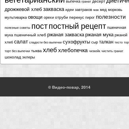
десерт
выпечка
гранат
закваска
дрожжевой хлеб
идеи завтраков
мед
морковь
мак
полезности
овощи
отруби
перекус
мультиварка
орехи
пирог
пост
постный рецепт
пшеничная
полезные советы
ржаная закваска
ржаная мука
пшеничный хлеб
мука
ржаной
салат
сухофрукты
талкан
хлеб
сыр
сладости без выпечки
тесто
тор
хлеб
хлебопечка
тыква
торт без выпечки
чизкейк
чистить гранат
шоколад
эклеры
© Видео-повар, 2014