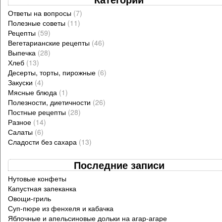
Ответы на вопросы
(7)
Полезные советы
(11)
Рецепты
(59)
Вегетарианские рецепты
(46)
Выпечка
(28)
Хлеб
(13)
Десерты, торты, пирожные
(6)
Закуски
(4)
Мясные блюда
(1)
Полезности, диетичности
(26)
Постные рецепты
(28)
Разное
(14)
Салаты
(6)
Сладости без сахара
(13)
Последние записи
Нутовые конфеты
Капустная запеканка
Овощи-гриль
Суп-пюре из фенхеля и кабачка
Яблочные и апельсиновые дольки на агар-агаре