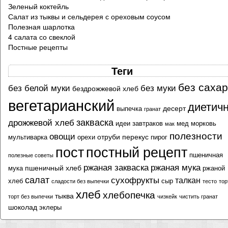
Зеленый коктейль
Салат из тыквы и сельдерея с ореховым соусом
Полезная шарлотка
4 салата со свеклой
Постные рецепты
Теги
без саха
без белой муки
без муки
бездрожжевой хлеб
вегетарианский
диетич
десерт
выпечка
гранат
закваска
дрожжевой хлеб
идеи завтраков
мед
морковь
мак
полезности
овощи
отруби
перекус
мультиварка
орехи
пирог
пост
постный рецепт
пшеничная
полезные советы
ржаная закваска
ржаная мука
пшеничный хлеб
мука
ржаной
салат
сухофрукты
талкан
хлеб
сыр
сладости без выпечки
тесто
тор
хлеб
хлебопечка
тыква
торт без выпечки
чизкейк
чистить гранат
шоколад
эклеры