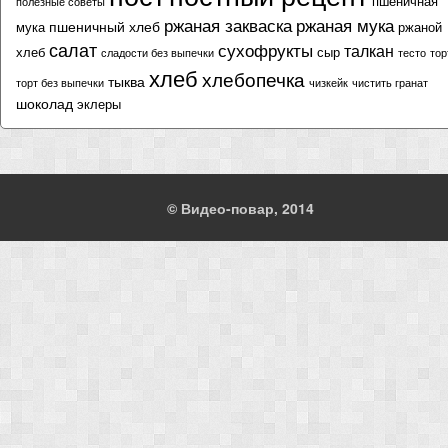
пшеничная
полезные советы
ржаная закваска
ржаная мука
пшеничный хлеб
мука
ржаной
салат
сухофрукты
талкан
хлеб
сыр
сладости без выпечки
тесто
тор
хлеб
хлебопечка
тыква
торт без выпечки
чизкейк
чистить гранат
шоколад
эклеры
© Видео-повар, 2014