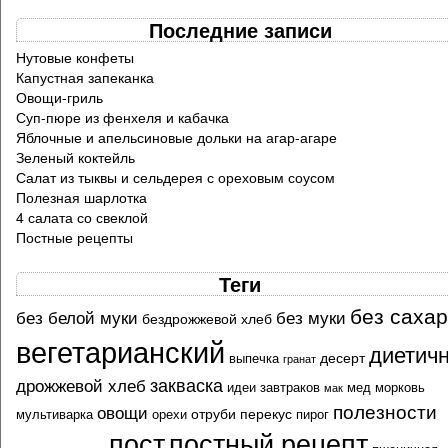
Последние записи
Нутовые конфеты
Капустная запеканка
Овощи-гриль
Суп-пюре из фенхеля и кабачка
Яблочные и апельсиновые дольки на агар-агаре
Зеленый коктейль
Салат из тыквы и сельдерея с ореховым соусом
Полезная шарлотка
4 салата со свеклой
Постные рецепты
Теги
без саха
без белой муки
без муки
бездрожжевой хлеб
вегетарианский
диетич
десерт
выпечка
гранат
закваска
дрожжевой хлеб
идеи завтраков
мед
морковь
мак
полезности
овощи
отруби
перекус
мультиварка
орехи
пирог
пост
постный рецепт