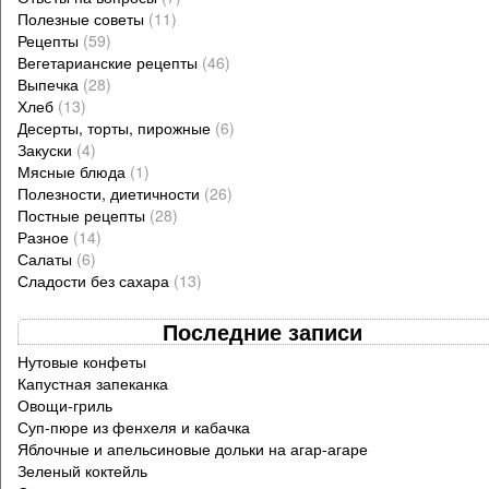
Полезные советы
(11)
Рецепты
(59)
Вегетарианские рецепты
(46)
Выпечка
(28)
Хлеб
(13)
Десерты, торты, пирожные
(6)
Закуски
(4)
Мясные блюда
(1)
Полезности, диетичности
(26)
Постные рецепты
(28)
Разное
(14)
Салаты
(6)
Сладости без сахара
(13)
Последние записи
Нутовые конфеты
Капустная запеканка
Овощи-гриль
Суп-пюре из фенхеля и кабачка
Яблочные и апельсиновые дольки на агар-агаре
Зеленый коктейль