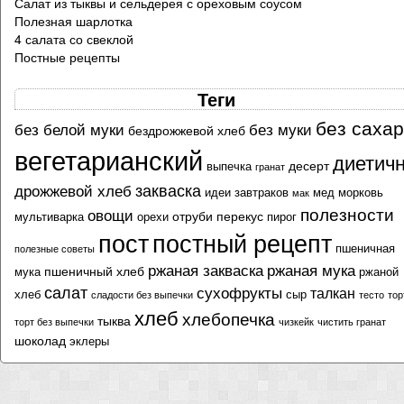
Салат из тыквы и сельдерея с ореховым соусом
Полезная шарлотка
4 салата со свеклой
Постные рецепты
Теги
без саха
без белой муки
без муки
бездрожжевой хлеб
вегетарианский
диетич
десерт
выпечка
гранат
закваска
дрожжевой хлеб
идеи завтраков
мед
морковь
мак
полезности
овощи
отруби
перекус
мультиварка
орехи
пирог
пост
постный рецепт
пшеничная
полезные советы
ржаная закваска
ржаная мука
пшеничный хлеб
мука
ржаной
салат
сухофрукты
талкан
хлеб
сыр
сладости без выпечки
тесто
тор
хлеб
хлебопечка
тыква
торт без выпечки
чизкейк
чистить гранат
шоколад
эклеры